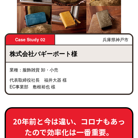
Case Study 02
兵庫県神戸市
株式会社バギーポート様
業種：服飾雑貨 卸・小売
代表取締役社長 福井大器 樣
EC事業部 敷根裕也 樣
20年前と今は違い、コロナもあっ
たので効率化は一番重要。