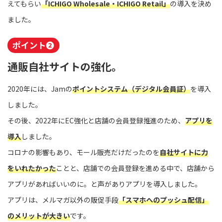
えてもらい
「ICHIGO Wholesale・ICHIGO Retail」
の導入を決め
ました。
ポイント❷
通販自社サイトの強化。
2020年には、Jamの
ポイントシステム（デジタル会員証）
を導入
しました。
その後、2022年にEC強化と店舗の会員登録推進のため、
アプリを
導入
しました。
コロナの影響もあり、モール販売だけだったのを
自社サイトに力
をいれたかった
ことと、店舗での会員登録を進める中で、店舗から
アプリがあればいいのに。と声がありアプリを導入しました。
アプリは、メルマガ以外の販促手段
「スマホへのプッシュ配信」
のメリットが大きい
です。