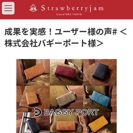
コ
ナ
ン
ビ
テ
ゲ
ン
ー
ツ
シ
成果を実感！ユーザー様の声# ＜
へ
ョ
ス
ン
株式会社バギーポート様＞
キ
に
ッ
移
プ
動