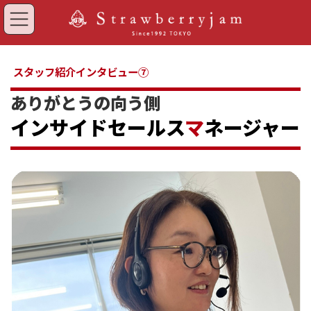
コ
ナ
ン
ビ
テ
ゲ
ン
ー
ツ
シ
スタッフ紹介インタビュー⑦
へ
ョ
ス
ン
ありがとうの向う側
キ
に
ッ
移
インサイドセールス
マ
ネージャー
プ
動